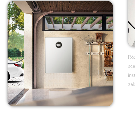
Ró
sce
ins
zak