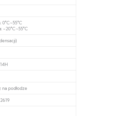
: 0°C~55°C
a: -20°C~55°C
ensacji)
814H
ż na podłodze
62619