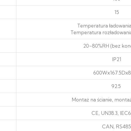
15
Temperatura ładowania
Temperatura rozładowani
20~80%RH (bez kond
IP21
600Wx167.5Dx
92.5
Montaż na ścianie, monta
CE, UN38.3, IEC
CAN, RS485