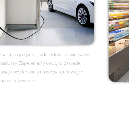
żna energia spełnia zdecydowaną większość
nariuszy.
Zapewniamy usługi w zakresie
talacji i użytkowania na miejscu, ułatwiając
up i użytkowanie.