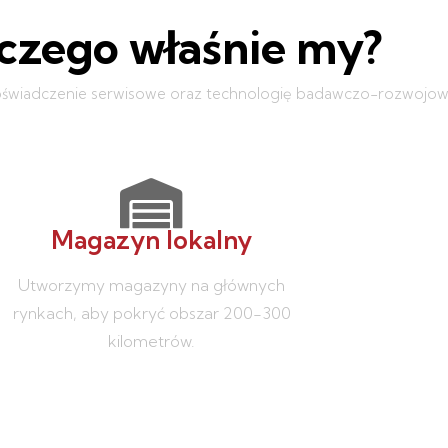
czego właśnie my?
świadczenie serwisowe oraz technologię badawczo-rozwojow
Magazyn lokalny
Utworzymy magazyny na głównych
rynkach, aby pokryć obszar 200-300
kilometrów.