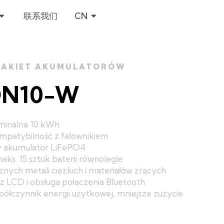
OPEN 服务与支持
OPEN CN
联系我们
CN
AKIET AKUMULATORÓW
N10-W
minalna 10 kWh
patybilność z falownikiem
y akumulator LiFePO4
maks.
15 sztuk baterii równolegle
znych metali ciężkich i materiałów żrących
z LCD i obsługa połączenia Bluetooth
ółczynnik energii użytkowej, mniejsze zużycie