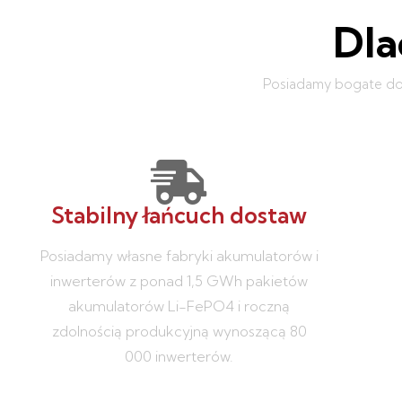
Dla
Posiadamy bogate do
Stabilny łańcuch dostaw
Posiadamy własne fabryki akumulatorów i
inwerterów z ponad 1,5 GWh pakietów
akumulatorów Li-FePO4 i roczną
zdolnością produkcyjną wynoszącą 80
000 inwerterów.