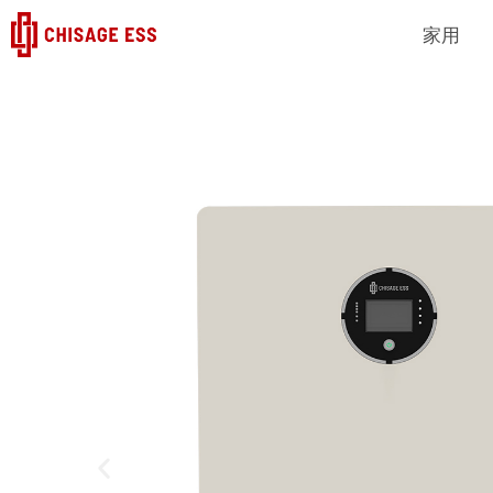
跳
家用
至
内
容